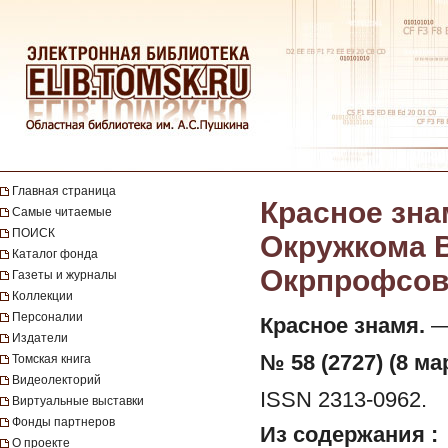
Главная страница
Красное зна
Самые читаемые
ПОИСК
Окружкома В
Каталог фонда
Окрпрофсовет
Газеты и журналы
Коллекции
Персоналии
Красное знамя.
— 
Издатели
№ 58 (2727) (8 ма
Томская книга
Видеолекторий
ISSN 2313-0962.
Виртуальные выставки
Фонды партнеров
Из содержания :
О проекте