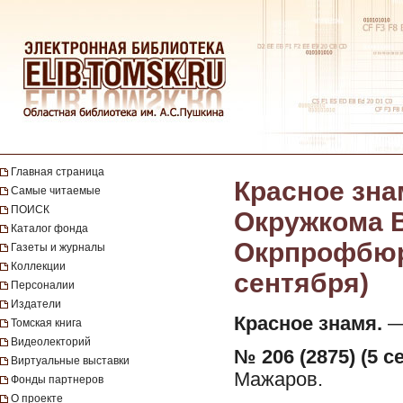
Главная страница
Красное зна
Самые читаемые
ПОИСК
Окружкома В
Каталог фонда
Окрпрофбюро.
Газеты и журналы
Коллекции
сентября)
Персоналии
Издатели
Красное знамя.
— 
Томская книга
Видеолекторий
№ 206 (2875) (5 с
Виртуальные выставки
Мажаров.
Фонды партнеров
О проекте