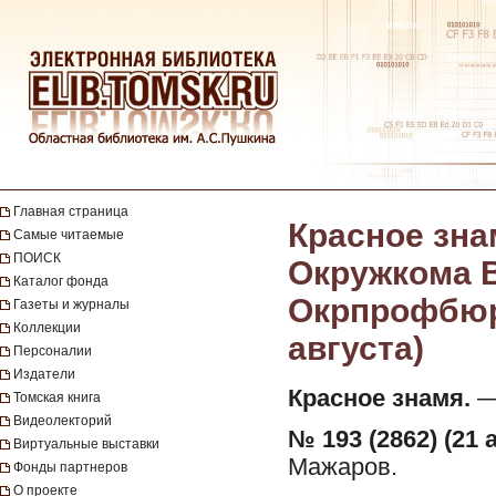
Главная страница
Красное зна
Самые читаемые
ПОИСК
Окружкома В
Каталог фонда
Окрпрофбюро.
Газеты и журналы
Коллекции
августа)
Персоналии
Издатели
Красное знамя.
— 
Томская книга
Видеолекторий
№ 193 (2862) (21 а
Виртуальные выставки
Мажаров.
Фонды партнеров
О проекте