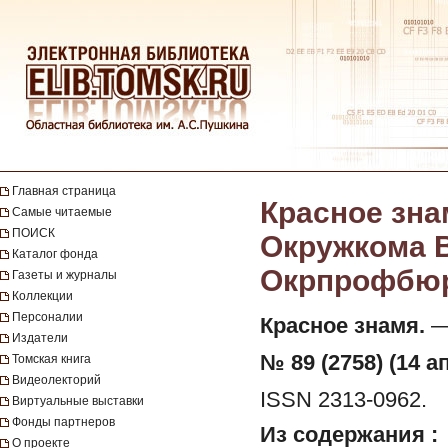
Главная страница
Красное зна
Самые читаемые
ПОИСК
Окружкома В
Каталог фонда
Окрпрофбюро.
Газеты и журналы
Коллекции
Персоналии
Красное знамя.
— 
Издатели
№ 89 (2758) (14 а
Томская книга
Видеолекторий
ISSN 2313-0962.
Виртуальные выставки
Фонды партнеров
Из содержания :
О проекте