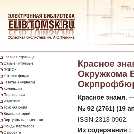
Главная страница
Красное зна
Самые читаемые
ПОИСК
Окружкома В
Каталог фонда
Окрпрофбюро.
Газеты и журналы
Коллекции
Персоналии
Красное знамя.
— 
Издатели
№ 92 (2761) (19 а
Томская книга
Видеолекторий
ISSN 2313-0962.
Виртуальные выставки
Фонды партнеров
Из содержания :
О проекте