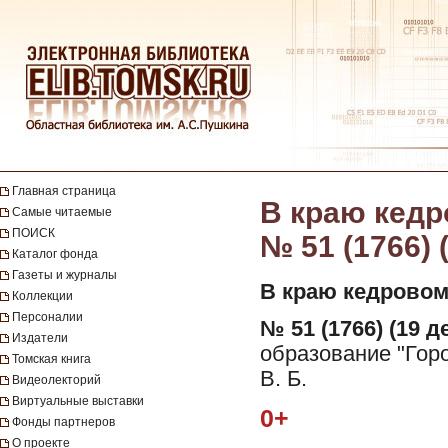
Главная страница
В краю кедро
Самые читаемые
ПОИСК
№ 51 (1766) 
Каталог фонда
Газеты и журналы
В краю кедровом
Коллекции
Персоналии
№ 51 (1766) (19 д
Издатели
образование "Гор
Томская книга
В. Б.
Видеолекторий
Виртуальные выставки
0+
Фонды партнеров
О проекте