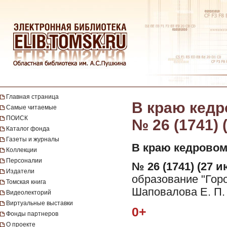
Главная страница
В краю кедро
Самые читаемые
ПОИСК
№ 26 (1741) 
Каталог фонда
Газеты и журналы
В краю кедровом
Коллекции
Персоналии
№ 26 (1741) (27 и
Издатели
образование "Горо
Томская книга
Шаповалова Е. П.
Видеолекторий
Виртуальные выставки
0+
Фонды партнеров
О проекте