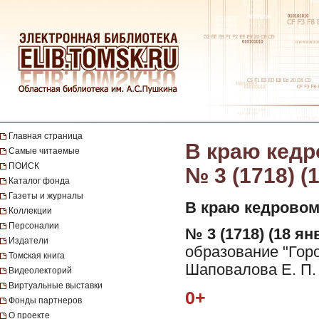
Главная страница
В краю кедро
Самые читаемые
ПОИСК
№ 3 (1718) (
Каталог фонда
Газеты и журналы
В краю кедровом
Коллекции
Персоналии
№ 3 (1718) (18 ян
Издатели
образование "Горо
Томская книга
Шаповалова Е. П.
Видеолекторий
Виртуальные выставки
0+
Фонды партнеров
О проекте