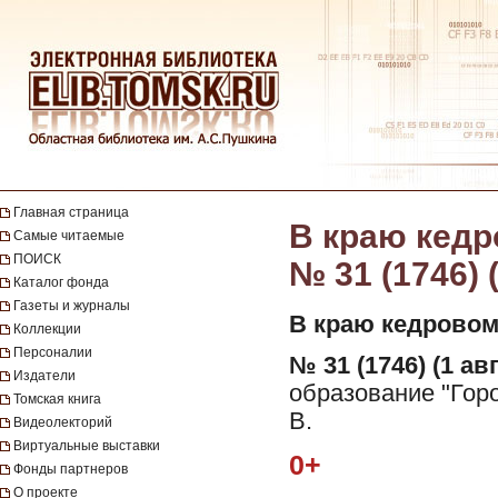
Главная страница
В краю кедро
Самые читаемые
ПОИСК
№ 31 (1746) 
Каталог фонда
Газеты и журналы
В краю кедровом
Коллекции
Персоналии
№ 31 (1746) (1 авг
Издатели
образование "Горо
Томская книга
В.
Видеолекторий
Виртуальные выставки
0+
Фонды партнеров
О проекте