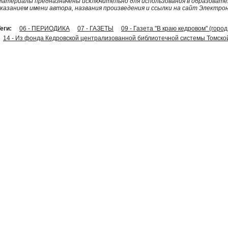
Материалы предназначены исключительно для использования в образовател
указанием имени автора, названия произведения и ссылки на сайт Электро
еги:
06 - ПЕРИОДИКА
07 - ГАЗЕТЫ
09 - Газета "В краю кедровом" (горо
14 - Из фонда Кедровской централизованной библиотечной системы Томско