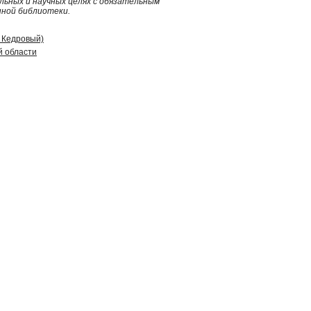
ьных и научных целях с обязательным
нной библиотеки.
д Кедровый)
й области