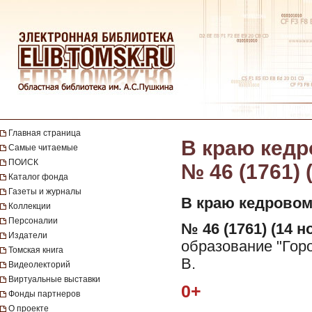
Главная страница
В краю кедро
Самые читаемые
ПОИСК
№ 46 (1761) 
Каталог фонда
Газеты и журналы
В краю кедровом
Коллекции
Персоналии
№ 46 (1761) (14 н
Издатели
образование "Горо
Томская книга
В.
Видеолекторий
Виртуальные выставки
0+
Фонды партнеров
О проекте