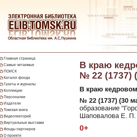
Главная страница
В краю кедро
Самые читаемые
ПОИСК
№ 22 (1737) 
Каталог фонда
Газеты и журналы
В краю кедровом
Коллекции
Персоналии
№ 22 (1737) (30 ма
Издатели
образование "Горо
Томская книга
Шаповалова Е. П.
Видеолекторий
Виртуальные выставки
0+
Фонды партнеров
О проекте