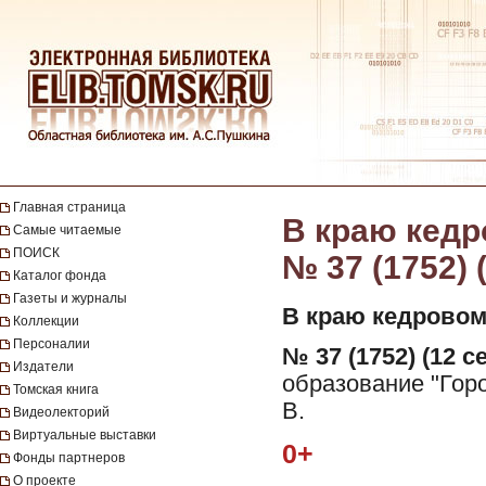
Главная страница
В краю кедро
Самые читаемые
ПОИСК
№ 37 (1752) 
Каталог фонда
Газеты и журналы
В краю кедровом
Коллекции
Персоналии
№ 37 (1752) (12 с
Издатели
образование "Горо
Томская книга
В.
Видеолекторий
Виртуальные выставки
0+
Фонды партнеров
О проекте