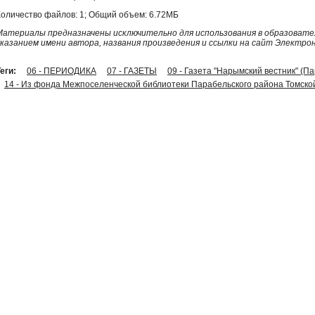
Количество файлов: 1; Общий объем: 6.72МБ
Материалы предназначены исключительно для использования в образовател
указанием имени автора, названия произведения и ссылки на сайт Электро
еги:
06 - ПЕРИОДИКА
07 - ГАЗЕТЫ
09 - Газета "Нарымский вестник" (П
14 - Из фонда Межпоселенческой библиотеки Парабельского района Томско