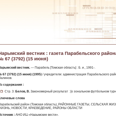
Нарымский вестник : газета Парабельского района 
№ 67 (3792) (15 июня)
Нарымский вестник.
— Парабель [Томская область] : Б. и., 1991-.
 67 (3792) (15 июня) (1995)
/ учредители: администрация Парабельского район
Палинов.
Из содержания :
Стр. 3:
Белов, В.
Закономерный результат : [о зональном футбольном турн
Ключевые слова
Парабельский район (Томская область), РАЙОННЫЕ ГАЗЕТЫ, СЕЛЬСКАЯ
ЖИЗНЬ, НОВОСТИ, КРАЕВЕДЕНИЕ, РАЙОНЫ ОБЛАСТИ
Источник :
АНО ИЦ «Нарымские вести».