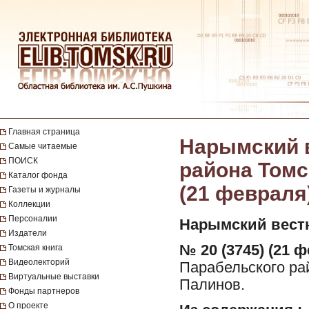
Главная страница
Нарымский в
Самые читаемые
ПОИСК
района Томск
Каталог фонда
(21 февраля
Газеты и журналы
Коллекции
Персоналии
Нарымский вест
Издатели
№ 20 (3745) (21 ф
Томская книга
Видеолекторий
Парабельского рай
Виртуальные выставки
Палинов.
Фонды партнеров
О проекте