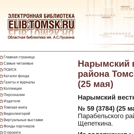
Главная страница
Нарымский в
Самые читаемые
ПОИСК
района Томск
Каталог фонда
(25 мая)
Газеты и журналы
Коллекции
Персоналии
Нарымский вест
Издатели
№ 59 (3784) (25 ма
Томская книга
Видеолекторий
Парабельского рай
Виртуальные выставки
Щепеткина.
Фонды партнеров
О проекте