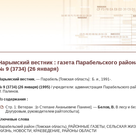
Нарымский вестник : газета Парабельского района 
№ 9 (3734) (26 января)
Нарымский вестник.
— Парабель [Томская область] : Б. и., 1991-.
 9 (3734) (26 января) (1995)
/ учредители: администрация Парабельского райо
И. Палинов.
Из содержания :
Стр. 1: Ветеран : [о Степане Ананьевиче Панине]. —
Белов, В.
В лесу и бе
Дзугуровым, руководителем райтопсбыта].
Ключевые слова
Парабельский район (Томская область), РАЙОННЫЕ ГАЗЕТЫ, СЕЛЬСКАЯ
ЖИЗНЬ, НОВОСТИ, КРАЕВЕДЕНИЕ, РАЙОНЫ ОБЛАСТИ