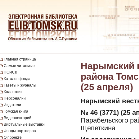
Главная страница
Нарымский в
Самые читаемые
ПОИСК
района Томск
Каталог фонда
(25 апреля)
Газеты и журналы
Коллекции
Персоналии
Нарымский вест
Издатели
№ 46 (3771) (25 а
Томская книга
Видеолекторий
Парабельского рай
Виртуальные выставки
Щепеткина.
Фонды партнеров
О проекте