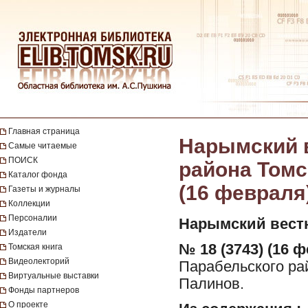
Главная страница
Нарымский в
Самые читаемые
ПОИСК
района Томск
Каталог фонда
(16 февраля
Газеты и журналы
Коллекции
Персоналии
Нарымский вест
Издатели
№ 18 (3743) (16 ф
Томская книга
Видеолекторий
Парабельского рай
Виртуальные выставки
Палинов.
Фонды партнеров
О проекте