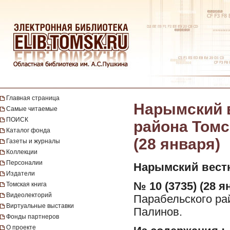
Главная страница
Нарымский в
Самые читаемые
ПОИСК
района Томск
Каталог фонда
(28 января)
Газеты и журналы
Коллекции
Персоналии
Нарымский вест
Издатели
№ 10 (3735) (28 я
Томская книга
Видеолекторий
Парабельского рай
Виртуальные выставки
Палинов.
Фонды партнеров
О проекте