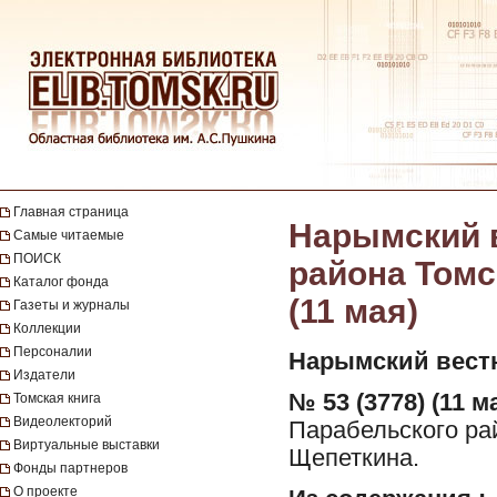
Главная страница
Нарымский в
Самые читаемые
ПОИСК
района Томск
Каталог фонда
(11 мая)
Газеты и журналы
Коллекции
Персоналии
Нарымский вест
Издатели
№ 53 (3778) (11 ма
Томская книга
Видеолекторий
Парабельского рай
Виртуальные выставки
Щепеткина.
Фонды партнеров
О проекте