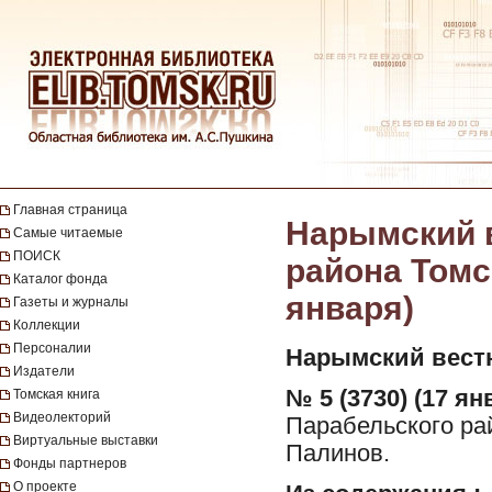
Главная страница
Нарымский в
Самые читаемые
ПОИСК
района Томск
Каталог фонда
января)
Газеты и журналы
Коллекции
Персоналии
Нарымский вест
Издатели
№ 5 (3730) (17 ян
Томская книга
Видеолекторий
Парабельского рай
Виртуальные выставки
Палинов.
Фонды партнеров
О проекте