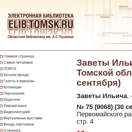
Главная страница
Заветы Ильи
Самые читаемые
ПОИСК
Томской обла
Каталог фонда
сентября)
Газеты и журналы
Коллекции
Персоналии
Заветы Ильича.
—
Издатели
№ 75 (9068) (30 с
Томская книга
Видеолекторий
Первомайского рай
Виртуальные выставки
стр. 4
Фонды партнеров
О проекте