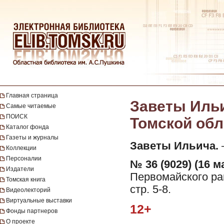
Главная страница
Заветы Ильи
Самые читаемые
ПОИСК
Томской обла
Каталог фонда
Газеты и журналы
Заветы Ильича.
—
Коллекции
Персоналии
№ 36 (9029) (16 ма
Издатели
Первомайского рай
Томская книга
стр. 5-8.
Видеолекторий
Виртуальные выставки
12+
Фонды партнеров
О проекте