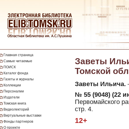
Главная страница
Заветы Ильи
Самые читаемые
ПОИСК
Томской обла
Каталог фонда
Газеты и журналы
Заветы Ильича.
—
Коллекции
Персоналии
№ 55 (9048) (22 и
Издатели
Первомайского рай
Томская книга
стр. 4.
Видеолекторий
Виртуальные выставки
12+
Фонды партнеров
О проекте