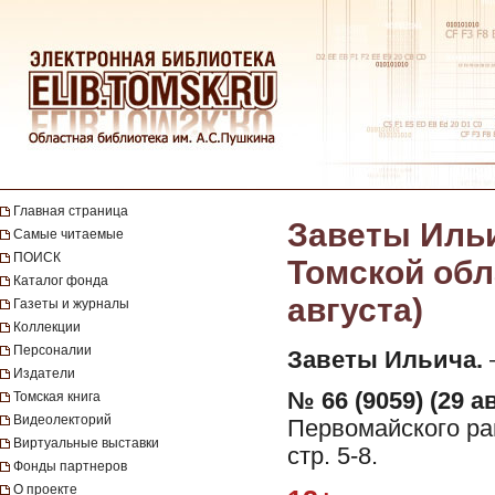
Главная страница
Заветы Ильи
Самые читаемые
ПОИСК
Томской обла
Каталог фонда
августа)
Газеты и журналы
Коллекции
Персоналии
Заветы Ильича.
—
Издатели
№ 66 (9059) (29 ав
Томская книга
Видеолекторий
Первомайского рай
Виртуальные выставки
стр. 5-8.
Фонды партнеров
О проекте