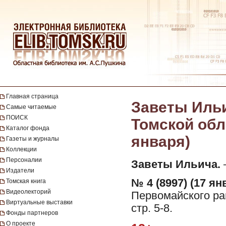
Главная страница
Заветы Ильи
Самые читаемые
ПОИСК
Томской обла
Каталог фонда
января)
Газеты и журналы
Коллекции
Персоналии
Заветы Ильича.
—
Издатели
№ 4 (8997) (17 ян
Томская книга
Видеолекторий
Первомайского рай
Виртуальные выставки
стр. 5-8.
Фонды партнеров
О проекте