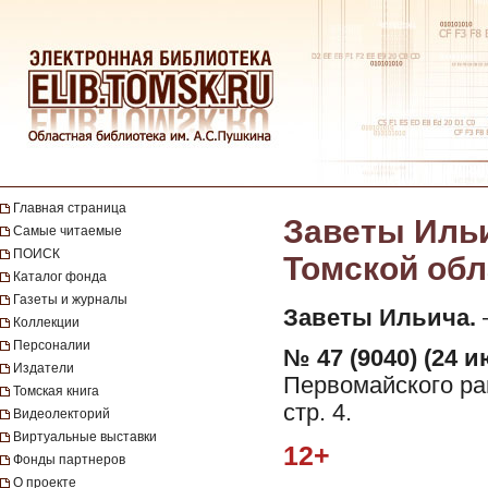
Главная страница
Заветы Ильи
Самые читаемые
ПОИСК
Томской обла
Каталог фонда
Газеты и журналы
Заветы Ильича.
—
Коллекции
Персоналии
№ 47 (9040) (24 и
Издатели
Первомайского рай
Томская книга
стр. 4.
Видеолекторий
Виртуальные выставки
12+
Фонды партнеров
О проекте