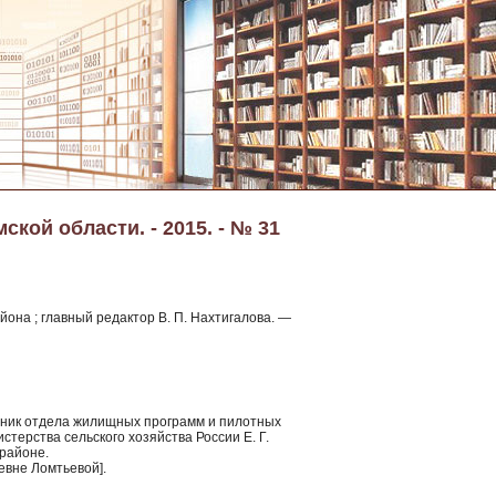
кой области. - 2015. - № 31
она ; главный редактор В. П. Нахтигалова. —
ьник отдела жилищных программ и пилотных
терства сельского хозяйства России Е. Г.
районе.
евне Ломтьевой].