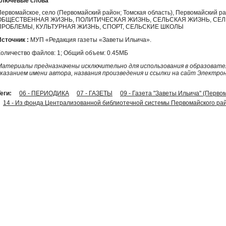
Ключевые слова
Первомайское, село (Первомайский район; Томская область), Первомайский 
ОБЩЕСТВЕННАЯ ЖИЗНЬ, ПОЛИТИЧЕСКАЯ ЖИЗНЬ, СЕЛЬСКАЯ ЖИЗНЬ, СЕ
ПРОБЛЕМЫ, КУЛЬТУРНАЯ ЖИЗНЬ, СПОРТ, СЕЛЬСКИЕ ШКОЛЫ
Источник :
МУП «Редакция газеты «Заветы Ильича».
Количество файлов: 1; Общий объем: 0.45МБ
Материалы предназначены исключительно для использования в образовател
указанием имени автора, названия произведения и ссылки на сайт Электро
еги:
06 - ПЕРИОДИКА
07 - ГАЗЕТЫ
09 - Газета "Заветы Ильича" (Перво
14 - Из фонда Централизованной библиотечной системы Первомайского рай