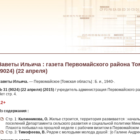
Заветы Ильича : газета Первомайского района Томс
(9024) (22 апреля)
Заветы Ильича.
— Первомайское [Томская область] : Б. и., 1940-.
 31 (9024) (22 апреля) (2015)
/ учредитель администрация Первомайского рай
ет стр. 4.
12+
Из содержания :
Стр. 1:
Калинникова, О.
Жилье строится, территория развивается : начал
поселений Департамента сельского развития и социальной политики Минис
Плахота побывал на прошлой неделе с рабочим визитом в Первомайском 
Стр. 3:
Тимофеева, В.
Рядом с молодыми молода душой : [о Галине Андре