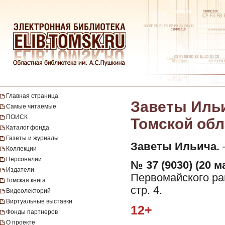
Главная страница
Заветы Ильи
Самые читаемые
ПОИСК
Томской обла
Каталог фонда
Газеты и журналы
Заветы Ильича.
—
Коллекции
Персоналии
№ 37 (9030) (20 ма
Издатели
Первомайского рай
Томская книга
стр. 4.
Видеолекторий
Виртуальные выставки
12+
Фонды партнеров
О проекте