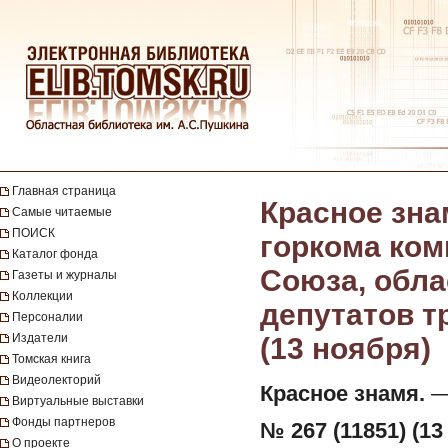
Главная страница
Красное зна
Самые читаемые
ПОИСК
горкома ком
Каталог фонда
Союза, обла
Газеты и журналы
Коллекции
депутатов тр
Персоналии
Издатели
(13 ноября)
Томская книга
Видеолекторий
Красное знамя.
— 
Виртуальные выставки
Фонды партнеров
№ 267 (11851) (13
О проекте