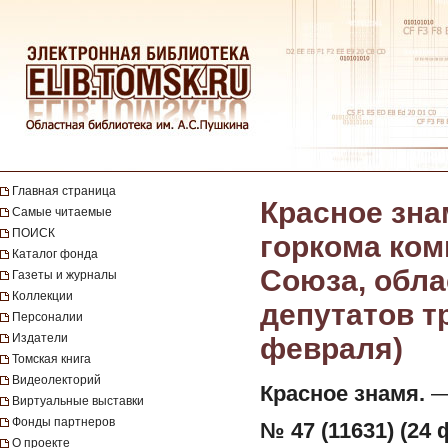
Главная страница
Красное зна
Самые читаемые
ПОИСК
горкома ком
Каталог фонда
Союза, обла
Газеты и журналы
Коллекции
депутатов тр
Персоналии
Издатели
февраля)
Томская книга
Видеолекторий
Красное знамя.
— 
Виртуальные выставки
Фонды партнеров
№ 47 (11631) (24 
О проекте