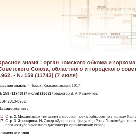
Красное знамя : орган Томского обкома и горком
Советского Союза, областного и городского сове
1962. - № 159 (11743) (7 июля)
Красное знамя.
— Томск : Красное знамя, 1917-.
 159 (11743) (7 июля) (1962)
/ редактор В. А. Кузьмичев.
ISSN 2313-0962.
Из содержания :
Стр. 2: Механизмам - ни минуты простоя : рейд рабкоров по участкам Карг
Стр. 3:
Звонарева, Н.
Сквер «Здоровье» : [на улице Розы Люксембург, гор
противотуберкулезного диспансера организовали сквер].
Ключевые слова