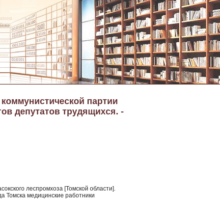
а коммунистической партии
тов депутатов трудящихся. -
асокского леспромхоза [Томской области].
ода Томска медицинские работники