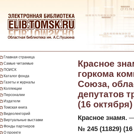
Главная страница
Красное зна
Самые читаемые
ПОИСК
горкома ком
Каталог фонда
Союза, обла
Газеты и журналы
Коллекции
депутатов тр
Персоналии
Издатели
(16 октября)
Томская книга
Видеолекторий
Красное знамя.
— 
Виртуальные выставки
Фонды партнеров
№ 245 (11829) (16
О проекте