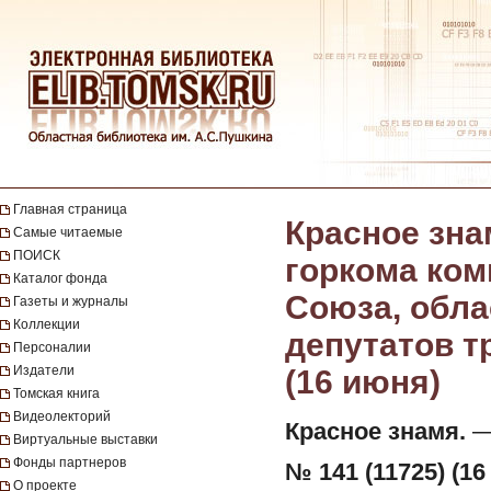
Главная страница
Красное зна
Самые читаемые
ПОИСК
горкома ком
Каталог фонда
Союза, обла
Газеты и журналы
Коллекции
депутатов тр
Персоналии
Издатели
(16 июня)
Томская книга
Видеолекторий
Красное знамя.
— 
Виртуальные выставки
Фонды партнеров
№ 141 (11725) (16
О проекте