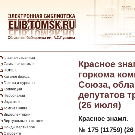
Главная страница
Красное зна
Самые читаемые
ПОИСК
горкома ком
Каталог фонда
Союза, обла
Газеты и журналы
Коллекции
депутатов тр
Персоналии
Издатели
(26 июля)
Томская книга
Видеолекторий
Красное знамя.
— 
Виртуальные выставки
Фонды партнеров
№ 175 (11759) (26
О проекте