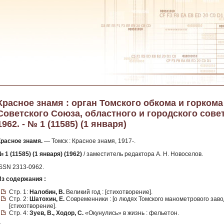
Красное знамя : орган Томского обкома и горком
Советского Союза, областного и городского сове
1962. - № 1 (11585) (1 января)
Красное знамя.
— Томск : Красное знамя, 1917-.
 1 (11585) (1 января) (1962)
/ заместитель редактора А. Н. Новоселов.
ISSN 2313-0962.
Из содержания :
Стр. 1:
Налобин, В.
Великий год : [стихотворение].
Стр. 2:
Шатохин, Е.
Современники : [о людях Томского манометрового заво
[стихотворение].
Стр. 4:
Зуев, В., Ходор, С.
«Окунулись» в жизнь : фельетон.