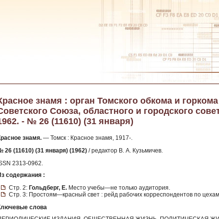
Красное знамя : орган Томского обкома и горком
Советского Союза, областного и городского сове
1962. - № 26 (11610) (31 января)
Красное знамя.
— Томск : Красное знамя, 1917-.
 26 (11610) (31 января) (1962)
/ редактор В. А. Кузьмичев.
ISSN 2313-0962.
Из содержания :
Стр. 2:
Гольдберг, Е.
Место учебы—не только аудитория.
Стр. 3: Простоям—красный свет : рейд рабочих корреспондентов по цехам
Ключевые слова
ПЕРИОДИЧЕСКИЕ ИЗДАНИЯ, ОБЩЕСТВЕННАЯ ЖИЗНЬ, ПОЛИТИЧЕСКАЯ ЖИ