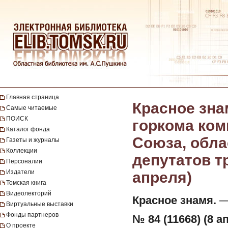
Главная страница
Красное зна
Самые читаемые
ПОИСК
горкома ком
Каталог фонда
Союза, обла
Газеты и журналы
Коллекции
депутатов тр
Персоналии
Издатели
апреля)
Томская книга
Видеолекторий
Красное знамя.
— 
Виртуальные выставки
Фонды партнеров
№ 84 (11668) (8 а
О проекте