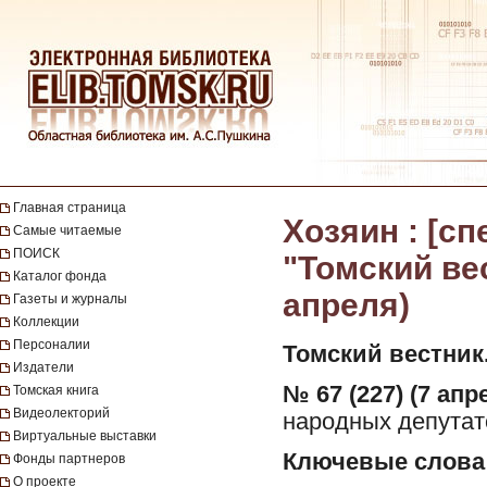
Главная страница
Хозяин : [с
Самые читаемые
ПОИСК
"Томский вест
Каталог фонда
апреля)
Газеты и журналы
Коллекции
Персоналии
Томский вестник
Издатели
№ 67 (227) (7 апре
Томская книга
Видеолекторий
народных депутато
Виртуальные выставки
Ключевые слова
Фонды партнеров
О проекте