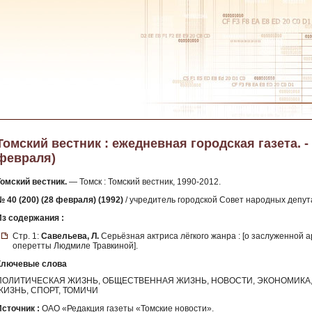
Томский вестник : ежедневная городская газета. - 1
февраля)
Томский вестник.
— Томск : Томский вестник, 1990-2012.
№ 40 (200) (28 февраля) (1992)
/ учредитель городской Совет народных депута
Из содержания :
Стр. 1:
Савельева, Л.
Серьёзная актриса лёгкого жанра : [о заслуженной 
оперетты Людмиле Травкиной].
Ключевые слова
ПОЛИТИЧЕСКАЯ ЖИЗНЬ, ОБЩЕСТВЕННАЯ ЖИЗНЬ, НОВОСТИ, ЭКОНОМИКА, 
ЖИЗНЬ, СПОРТ, ТОМИЧИ
Источник :
ОАО «Редакция газеты «Томские новости».