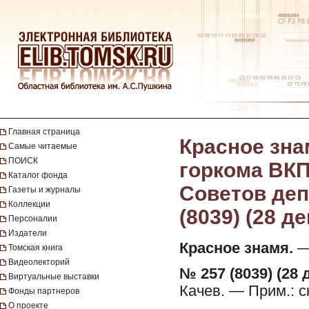
Главная страница
Красное зна
Самые читаемые
ПОИСК
горкома ВКП
Каталог фонда
Советов депу
Газеты и журналы
Коллекции
(8039) (28 д
Персоналии
Издатели
Красное знамя.
— 
Томская книга
Видеолекторий
№ 257 (8039) (28 
Виртуальные выставки
Качев. — Прим.: 
Фонды партнеров
О проекте