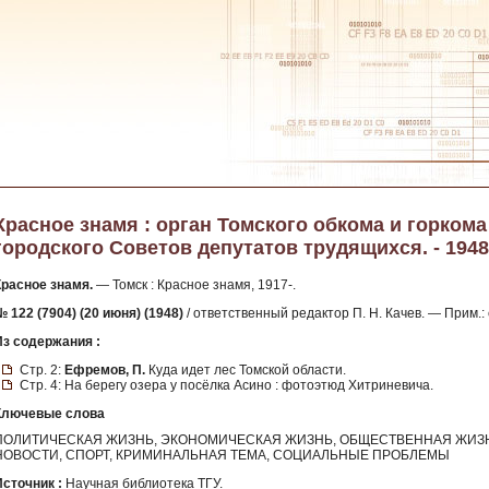
Красное знамя : орган Томского обкома и горкома
городского Советов депутатов трудящихся. - 1948.
Красное знамя.
— Томск : Красное знамя, 1917-.
 122 (7904) (20 июня) (1948)
/ ответственный редактор П. Н. Качев. — Прим.
Из содержания :
Стр. 2:
Ефремов, П.
Куда идет лес Томской области.
Стр. 4: На берегу озера у посёлка Асино : фотоэтюд Хитриневича.
Ключевые слова
ПОЛИТИЧЕСКАЯ ЖИЗНЬ, ЭКОНОМИЧЕСКАЯ ЖИЗНЬ, ОБЩЕСТВЕННАЯ ЖИЗН
НОВОСТИ, СПОРТ, КРИМИНАЛЬНАЯ ТЕМА, СОЦИАЛЬНЫЕ ПРОБЛЕМЫ
Источник :
Научная библиотека ТГУ.