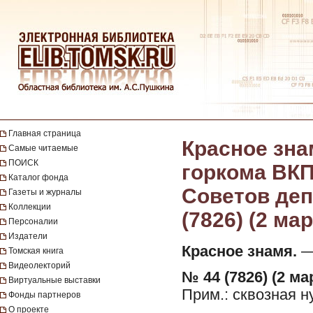
Главная страница
Красное зна
Самые читаемые
ПОИСК
горкома ВКП
Каталог фонда
Советов депу
Газеты и журналы
Коллекции
(7826) (2 мар
Персоналии
Издатели
Красное знамя.
— 
Томская книга
Видеолекторий
№ 44 (7826) (2 ма
Виртуальные выставки
Прим.: сквозная 
Фонды партнеров
О проекте