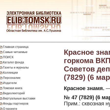
Главная страница
Красное зна
Самые читаемые
ПОИСК
горкома ВКП
Каталог фонда
Советов депу
Газеты и журналы
Коллекции
(7829) (6 мар
Персоналии
Издатели
Красное знамя.
— 
Томская книга
Видеолекторий
№ 47 (7829) (6 ма
Виртуальные выставки
Прим.: сквозная 
Фонды партнеров
О проекте