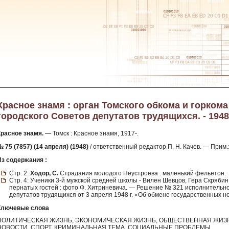
Красное знамя : орган Томского обкома и горкома
городского Советов депутатов трудящихся. - 1948. 
Красное знамя.
— Томск : Красное знамя, 1917-.
 75 (7857) (14 апреля) (1948)
/ ответственный редактор П. Н. Качев. — Прим
Из содержания :
Стр. 2:
Ходор, С.
Страдания молодого Неустроева : маленький фельетон.
Стр. 4: Ученики 3-й мужской средней школы - Вилен Шевцов, Гера Скрябин 
пернатых гостей : фото Ф. Хитриневича. — Решение № 321 исполнительно
депутатов трудящихся от 3 апреля 1948 г. «Об обмене государственных 
Ключевые слова
ПОЛИТИЧЕСКАЯ ЖИЗНЬ, ЭКОНОМИЧЕСКАЯ ЖИЗНЬ, ОБЩЕСТВЕННАЯ ЖИЗН
НОВОСТИ, СПОРТ, КРИМИНАЛЬНАЯ ТЕМА, СОЦИАЛЬНЫЕ ПРОБЛЕМЫ