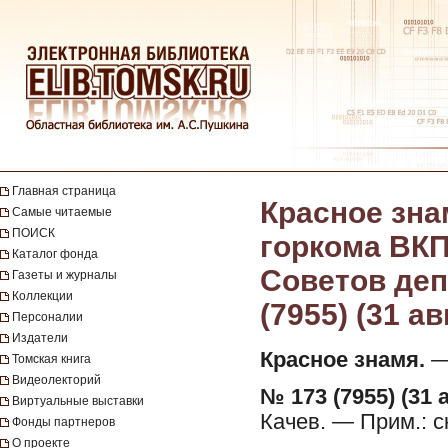
Главная страница
Красное зна
Самые читаемые
ПОИСК
горкома ВКП
Каталог фонда
Советов депу
Газеты и журналы
Коллекции
(7955) (31 ав
Персоналии
Издатели
Красное знамя.
— 
Томская книга
Видеолекторий
№ 173 (7955) (31 а
Виртуальные выставки
Качев. — Прим.: 
Фонды партнеров
О проекте