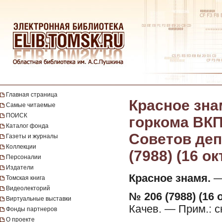
Главная страница
Красное зна
Самые читаемые
ПОИСК
горкома ВКП
Каталог фонда
Советов депу
Газеты и журналы
Коллекции
(7988) (16 о
Персоналии
Издатели
Красное знамя.
— 
Томская книга
Видеолекторий
№ 206 (7988) (16 
Виртуальные выставки
Качев. — Прим.: 
Фонды партнеров
О проекте