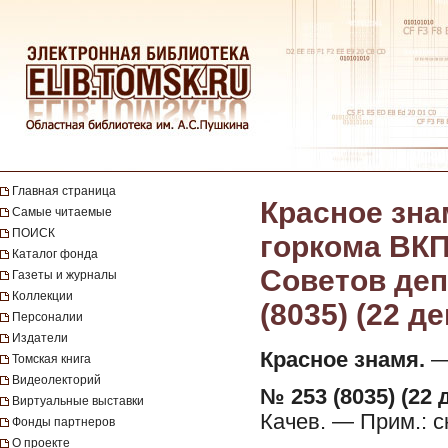
Главная страница
Красное зна
Самые читаемые
ПОИСК
горкома ВКП
Каталог фонда
Советов депу
Газеты и журналы
Коллекции
(8035) (22 д
Персоналии
Издатели
Красное знамя.
— 
Томская книга
Видеолекторий
№ 253 (8035) (22 
Виртуальные выставки
Качев. — Прим.: 
Фонды партнеров
О проекте