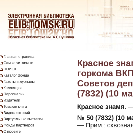
Главная страница
Красное зна
Самые читаемые
ПОИСК
горкома ВКП
Каталог фонда
Советов депу
Газеты и журналы
Коллекции
(7832) (10 м
Персоналии
Издатели
Красное знамя.
— 
Томская книга
Видеолекторий
№ 50 (7832) (10 м
Виртуальные выставки
— Прим.: сквозна
Фонды партнеров
О проекте